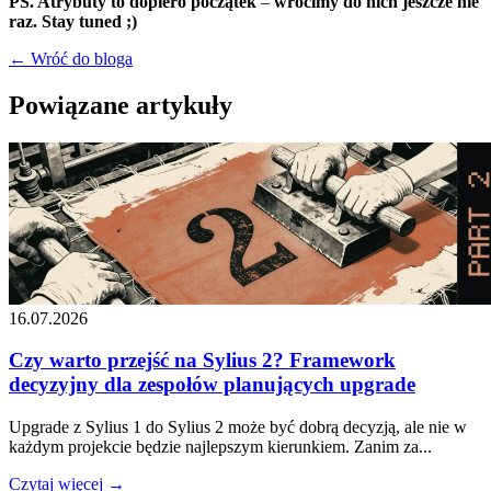
PS. Atrybuty to dopiero początek
–
wrócimy do nich jeszcze nie
raz. Stay tuned ;)
← Wróć do bloga
Powiązane artykuły
16.07.2026
Czy warto przejść na Sylius 2? Framework
decyzyjny dla zespołów planujących upgrade
Upgrade z Sylius 1 do Sylius 2 może być dobrą decyzją, ale nie w
każdym projekcie będzie najlepszym kierunkiem. Zanim za...
Czytaj więcej →