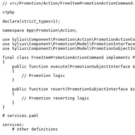
// src/Promotion/Action/FreeItemPromotionActionCommand.
<?php

declare(strict_types=1);

namespace App\Promotion\Action;

use Sylius\Component\Promotion\Action\PromotionActionCo
use Sylius\Component\Promotion\Model\PromotionInterface
use Sylius\Component\Promotion\Model\PromotionSubjectIn
final class FreeItemPromotionActionCommand implements P
{

    public function execute(PromotionSubjectInterface $
    {

        // Promotion logic

    }

    public function revert(PromotionSubjectInterface $s
    {

        // Promotion reverting logic

    }

}
# services.yaml

services:

    # other definitions
