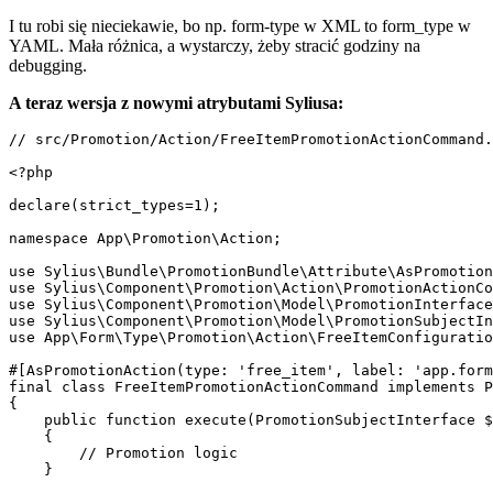
I tu robi się nieciekawie, bo np. form-type w XML to form_type w
YAML. Mała różnica, a wystarczy, żeby stracić godziny na
debugging.
A teraz wersja z nowymi atrybutami Syliusa:
// src/Promotion/Action/FreeItemPromotionActionCommand.
<?php

declare(strict_types=1);

namespace App\Promotion\Action;

use Sylius\Bundle\PromotionBundle\Attribute\AsPromotion
use Sylius\Component\Promotion\Action\PromotionActionCo
use Sylius\Component\Promotion\Model\PromotionInterface
use Sylius\Component\Promotion\Model\PromotionSubjectIn
use App\Form\Type\Promotion\Action\FreeItemConfiguratio
#[AsPromotionAction(type: 'free_item', label: 'app.form
final class FreeItemPromotionActionCommand implements P
{

    public function execute(PromotionSubjectInterface $
    {

        // Promotion logic

    }
