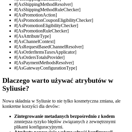
#[AsShippingMethodResolver]
#[AsShippingMethodRuleChecker]
#[AsPromotionAction]
#[AsPromotionCouponEligibilityChecker]
#[AsPromotionEligibilityChecker]
#[AsPromotionRuleChecker]
#[AsAttributeType]
#[AsChannelContext]
#[AsRequestBasedChannelResolver]
#[AsOrderItemsTaxesApplicator]
#[AsOrdersTotalsProvider]
#[AsPaymentMethodsResolver]
#[AsGatewayConfigurationType]
Dlaczego warto używać atrybutów w
Syliusie?
Nowa składnia w Syliusie to nie tylko kosmetyczna zmiana, ale
konkretne korzyści dla devów:
Zintegrowanie metadanych bezpośrednio z kodem
zmniejsza ryzyko błędów związanych z zewnętrznymi
plikami konfiguracyjnymi.