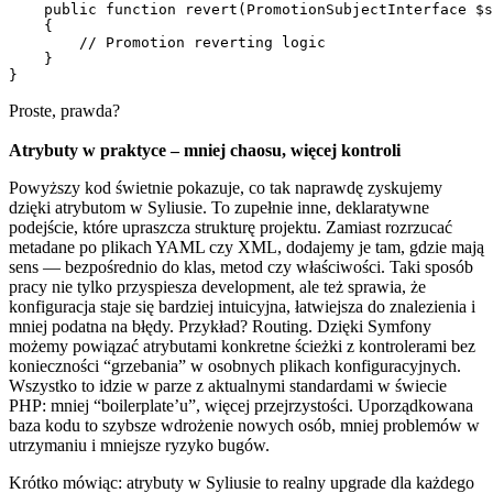
    public function revert(PromotionSubjectInterface $s
    {

        // Promotion reverting logic

    }

}
Proste, prawda?
Atrybuty w praktyce – mniej chaosu, więcej kontroli
Powyższy kod świetnie pokazuje, co tak naprawdę zyskujemy
dzięki atrybutom w Syliusie. To zupełnie inne, deklaratywne
podejście, które upraszcza strukturę projektu. Zamiast rozrzucać
metadane po plikach YAML czy XML, dodajemy je tam, gdzie mają
sens — bezpośrednio do klas, metod czy właściwości. Taki sposób
pracy nie tylko przyspiesza development, ale też sprawia, że
konfiguracja staje się bardziej intuicyjna, łatwiejsza do znalezienia i
mniej podatna na błędy. Przykład? Routing. Dzięki Symfony
możemy powiązać atrybutami konkretne ścieżki z kontrolerami bez
konieczności “grzebania” w osobnych plikach konfiguracyjnych.
Wszystko to idzie w parze z aktualnymi standardami w świecie
PHP: mniej “boilerplate’u”, więcej przejrzystości. Uporządkowana
baza kodu to szybsze wdrożenie nowych osób, mniej problemów w
utrzymaniu i mniejsze ryzyko bugów.
Krótko mówiąc: atrybuty w Syliusie to realny upgrade dla każdego