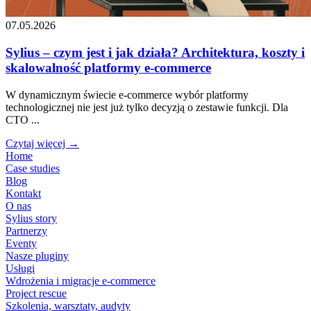
07.05.2026
Sylius – czym jest i jak działa? Architektura, koszty i
skalowalność platformy e-commerce
W dynamicznym świecie e-commerce wybór platformy
technologicznej nie jest już tylko decyzją o zestawie funkcji. Dla
CTO ...
Czytaj więcej →
Home
Case studies
Blog
Kontakt
O nas
Sylius story
Partnerzy
Eventy
Nasze pluginy
Usługi
Wdrożenia i migracje e-commerce
Project rescue
Szkolenia, warsztaty, audyty