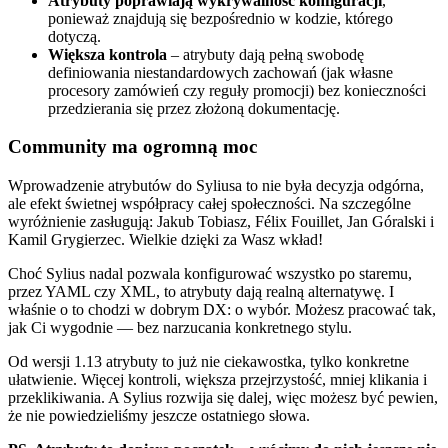
Atrybuty poprawiają wykrywalność konfiguracji
,
ponieważ znajdują się bezpośrednio w kodzie, którego
dotyczą.
Większa kontrola
– atrybuty dają pełną swobodę
definiowania niestandardowych zachowań (jak własne
procesory zamówień czy reguły promocji) bez konieczności
przedzierania się przez złożoną dokumentację.
Community ma ogromną moc
Wprowadzenie atrybutów do Syliusa to nie była decyzja odgórna,
ale efekt świetnej współpracy całej społeczności. Na szczególne
wyróżnienie zasługują: Jakub Tobiasz, Félix Fouillet, Jan Góralski i
Kamil Grygierzec. Wielkie dzięki za Wasz wkład!
Choć Sylius nadal pozwala konfigurować wszystko po staremu,
przez YAML czy XML, to atrybuty dają realną alternatywę. I
właśnie o to chodzi w dobrym DX: o wybór. Możesz pracować tak,
jak Ci wygodnie — bez narzucania konkretnego stylu.
Od wersji 1.13 atrybuty to już nie ciekawostka, tylko konkretne
ułatwienie. Więcej kontroli, większa przejrzystość, mniej klikania i
przeklikiwania. A Sylius rozwija się dalej, więc możesz być pewien,
że nie powiedzieliśmy jeszcze ostatniego słowa.