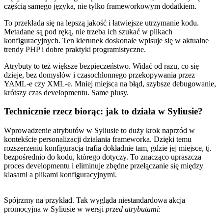
częścią samego języka, nie tylko frameworkowym dodatkiem.
To przekłada się na lepszą jakość i łatwiejsze utrzymanie kodu.
Metadane są pod ręką, nie trzeba ich szukać w plikach
konfiguracyjnych. Ten kierunek doskonale wpisuje się w aktualne
trendy PHP i dobre praktyki programistyczne.
Atrybuty to też większe bezpieczeństwo. Widać od razu, co się
dzieje, bez domysłów i czasochłonnego przekopywania przez
YAML-e czy XML-e. Mniej miejsca na błąd, szybsze debugowanie,
krótszy czas developmentu. Same plusy.
Technicznie rzecz biorąc: jak to działa w Syliusie?
Wprowadzenie atrybutów w Syliusie to duży krok naprzód w
kontekście personalizacji działania frameworka. Dzięki temu
rozszerzeniu konfiguracja trafia dokładnie tam, gdzie jej miejsce, tj.
bezpośrednio do kodu, którego dotyczy. To znacząco upraszcza
proces developmentu i eliminuje zbędne przełączanie się między
klasami a plikami konfiguracyjnymi.
Spójrzmy na przykład. Tak wygląda niestandardowa akcja
promocyjna w Syliusie w wersji
przed atrybutami
: