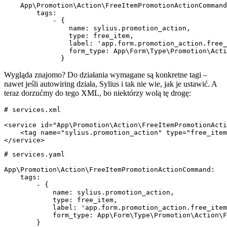
    App\Promotion\Action\FreeItemPromotionActionCommand
        tags:

            - { 

                name: sylius.promotion_action, 

                type: free_item, 

                label: 'app.form.promotion_action.free_
                form_type: App\Form\Type\Promotion\Acti
              }
Wygląda znajomo? Do działania wymagane są konkretne tagi –
nawet jeśli autowiring działa, Sylius i tak nie wie, jak je ustawić. A
teraz dorzućmy do tego XML, bo niektórzy wolą tę drogę:
# services.xml

<service id="App\Promotion\Action\FreeItemPromotionActi
    <tag name="sylius.promotion_action" type="free_item
</service>
# services.yaml

App\Promotion\Action\FreeItemPromotionActionCommand:

    tags:

        - { 

            name: sylius.promotion_action, 

            type: free_item, 

            label: 'app.form.promotion_action.free_item
            form_type: App\Form\Type\Promotion\Action\F
        }