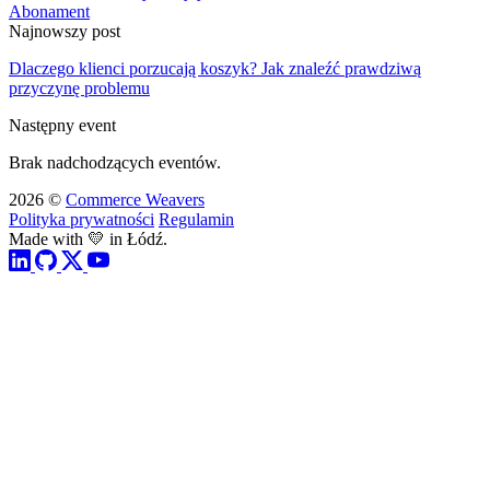
Abonament
Najnowszy post
Dlaczego klienci porzucają koszyk? Jak znaleźć prawdziwą
przyczynę problemu
Następny event
Brak nadchodzących eventów.
2026 ©
Commerce Weavers
Polityka prywatności
Regulamin
Made with 💛 in Łódź.