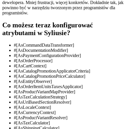
dewelopera. Mniej frustracji, więcej konkretów. Dokładnie tak, jak
powinno być w narzędziu tworzonym przez programistów dla
programistów.
Co możesz teraz konfigurować
atrybutami w Syliusie?
#[AsCommandDataTransformer]
#[AsDocumentationModifier]
#[AsPaymentConfigurationProvider]
#[AsOrderProcessor]
#[AsCartContext]
#[AsCatalogPromotionApplicatorCriteria]
#[AsCatalogPromotionPriceCalculator]
#[AsEntityObserver]
#[AsOrderItemUnitsTaxesApplicator]
#[AsProductVariantMapProvider]
#[AsTaxCalculationStrategy]
#[AsUriBasedSectionResolver]
#[AsLocaleContext]
#[AsCurrencyContext]
#[AsProductVariantResolver]
#[AsTaxCalculator]
#[AsShippingCalculator]