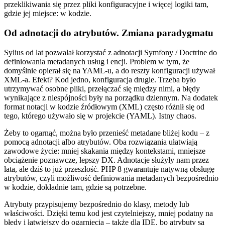
przeklikiwania się przez pliki konfiguracyjne i więcej logiki tam,
gdzie jej miejsce: w kodzie.
Od adnotacji do atrybutów. Zmiana paradygmatu
Sylius od lat pozwalał korzystać z adnotacji Symfony / Doctrine do
definiowania metadanych usług i encji. Problem w tym, że
domyślnie opierał się na YAML-u, a do reszty konfiguracji używał
XML-a. Efekt? Kod jedno, konfiguracja drugie. Trzeba było
utrzymywać osobne pliki, przełączać się między nimi, a błędy
wynikające z niespójności były na porządku dziennym. Na dodatek
format notacji w kodzie źródłowym (XML) często różnił się od
tego, którego używało się w projekcie (YAML). Istny chaos.
Żeby to ogarnąć, można było przenieść metadane bliżej kodu – z
pomocą adnotacji albo atrybutów. Oba rozwiązania ułatwiają
zawodowe życie: mniej skakania między kontekstami, mniejsze
obciążenie poznawcze, lepszy DX. Adnotacje służyły nam przez
lata, ale dziś to już przeszłość. PHP 8 gwarantuje natywną obsługę
atrybutów, czyli możliwość definiowania metadanych bezpośrednio
w kodzie, dokładnie tam, gdzie są potrzebne.
Atrybuty przypisujemy bezpośrednio do klasy, metody lub
właściwości. Dzięki temu kod jest czytelniejszy, mniej podatny na
błędy i łatwiejszy do ogarnięcia – także dla IDE, bo atrybuty są