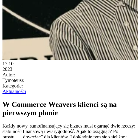
17.10
2023
Autor:
Tymoteusz
Kategorie:
Aktualności
W Commerce Weavers klienci są na
pierwszym planie
Każdy nowy, samofinansujący się biznes musi ogarnąć dwie rzeczy:
stabilność finansową i wiarygodność. A jak to osiągnąć? Po
prostu…
„
dowożąc” dla klientów. I dokładnie tym się zajęliśmy.