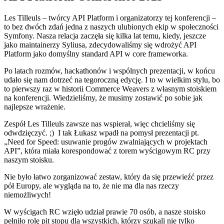
Les Tilleuls – twórcy API Platform i organizatorzy tej konferencji –
to bez dwóch zdań jedna z naszych ulubionych ekip w społeczności
Symfony. Nasza relacja zaczęła się kilka lat temu, kiedy, jeszcze
jako maintainerzy Syliusa, zdecydowaliśmy się wdrożyć API
Platform jako domyślny standard API w core frameworka.
Po latach rozmów, hackathonów i wspólnych prezentacji, w końcu
udało się nam dotrzeć na tegoroczną edycję. I to w wielkim stylu, bo
to pierwszy raz w historii Commerce Weavers z własnym stoiskiem
na konferencji. Wiedzieliśmy, że musimy zostawić po sobie jak
najlepsze wrażenie.
Zespół Les Tilleuls zawsze nas wspierał, więc chcieliśmy się
odwdzięczyć. ;) I tak Łukasz wpadł na pomysł prezentacji pt.
„Need for Speed: usuwanie progów zwalniających w projektach
API”, która miała korespondować z torem wyścigowym RC przy
naszym stoisku.
Nie było łatwo zorganizować zestaw, który da się przewieźć przez
pół Europy, ale wygląda na to, że nie ma dla nas rzeczy
niemożliwych!
W wyścigach RC wzięło udział prawie 70 osób, a nasze stoisko
pełniło rolę pit stopu dla wszystkich, którzy szukali nie tylko