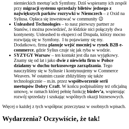
niemieckich meetup’ach Symfony. Dziś wspieramy ich zespół
przy
migracji systemu sprzedaży biletów jednego z
największych parków rozrywki w Niemczech
– z Oxid na
Syliusa. Opłaca się inwestować w community 😉
Unleashed Technologies
– to nasz pierwszy partner ze
Stanów, i można powiedzieć, że łódzkie nici połączyły dwa
kontynenty. Unleashed to eksperci od Drupala, którzy mocno
rozwijają się w Symfony. I tu pojawiamy się my.
Dodatkowo, firma
planuje wejść mocniej w rynek B2B e-
commerce
, gdzie Sylius czuje się jak ryba w wodzie.
SYZYGY Warsaw
– ten kontakt jest dla nas wyjątkowy.
Znamy się od lat i jako
dwie z niewielu firm w Polsce
działamy w duchu turkusowego zarządzania
. Tego
nauczyliśmy się w Syliusie i kontynuujemy w Commerce
Weavers. W ostatnim czasie zbliżyliśmy się także
technologicznie – m.in. przez
współtworzenie serii
meetupów Dobry Craft
. W końcu podpisaliśmy też oficjalną
umowę, w ramach której pełnię funkcję
bizdev’a
, wspierając
rozwój sprzedaży i szukając wspólnych okazji biznesowych.
Więcej o każdej z tych współprac przeczytasz w osobnych wpisach.
Wydarzenia? Oczywiście, że tak!