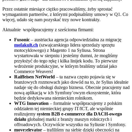
Przez ostatnie miesiące ciężko pracowaliśmy, żeby sprostać
wymaganiom partnerów, z którymi podpisaliśmy umowy w Q1. Co
więcej, udało się nam pozyskać trzy nowe kontrakty.
Aktualnie współpracujemy z sześcioma firmami:
Fusonic
– austriacka agencja odpowiedzialna za migrację
mofakult.ch
(szwajcarskiego lidera sprzedaży sprzętu
motocyklowego) z Magento 1 na Syliusa. Strona
wystartowała w sierpniu i jesteśmy dumni, że mogliśmy
przyłożyć do tego rękę i kilka linijek kodu. To pierwsze
wdrożenie produkcyjne, w którym braliśmy udział jako
Commerce Weavers!
Raiffeisen NetWorld
– ta nazwa często pojawia się w
branżowych rozmowach jako dowód na to, że Sylius idealnie
nadaje się do obsługi dużego biznesu. Obecnie pracujemy nad
nową aplikacją w ich Symfony’owym ekosystemie, która
będzie dedykowana niemieckim rolnikom.
WTG Innovation
– formalnie współpracujemy z polskim
oddziałem tej niemieckiej grupy IT/ICT, ale wspólnie
realizujemy
system B2B e-commerce dla DACH-owego
działu
globalnej marki z branży maszyn rolniczych i
offroadowych. Oczywiście wszystko na Syliusie i Symfony.
move:elevator
– trafiliśmy na siebie dzięki obecności na