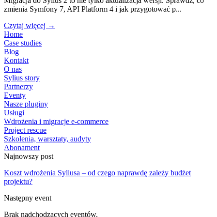
Migracja do Sylius 2 to nie tylko aktualizacja wersji. Sprawdź, co
zmienia Symfony 7, API Platform 4 i jak przygotować p...
Czytaj więcej →
Home
Case studies
Blog
Kontakt
O nas
Sylius story
Partnerzy
Eventy
Nasze pluginy
Usługi
Wdrożenia i migracje e-commerce
Project rescue
Szkolenia, warsztaty, audyty
Abonament
Najnowszy post
Koszt wdrożenia Syliusa – od czego naprawdę zależy budżet
projektu?
Następny event
Brak nadchodzących eventów.