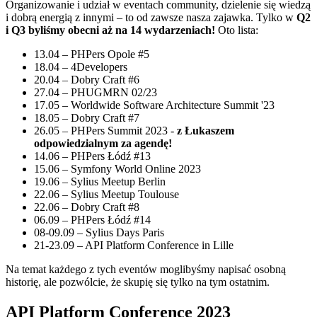
Organizowanie i udział w eventach community, dzielenie się wiedzą
i dobrą energią z innymi – to od zawsze nasza zajawka. Tylko w
Q2
i Q3 byliśmy obecni aż na 14 wydarzeniach!
Oto lista:
13.04 – PHPers Opole #5
18.04 – 4Developers
20.04 – Dobry Craft #6
27.04 – PHUGMRN 02/23
17.05 – Worldwide Software Architecture Summit '23
18.05 – Dobry Craft #7
26.05 – PHPers Summit 2023 -
z Łukaszem
odpowiedzialnym za agendę!
14.06 – PHPers Łódź #13
15.06 – Symfony World Online 2023
19.06 – Sylius Meetup Berlin
22.06 – Sylius Meetup Toulouse
22.06 – Dobry Craft #8
06.09 – PHPers Łódź #14
08-09.09 – Sylius Days Paris
21-23.09 – API Platform Conference in Lille
Na temat każdego z tych eventów moglibyśmy napisać osobną
historię, ale pozwólcie, że skupię się tylko na tym ostatnim.
API Platform Conference 2023